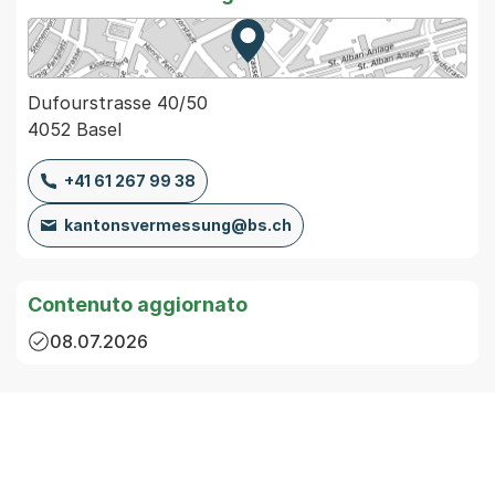
Zur Karte von MapBS.
Externer Link, wird in einem
Dufourstrasse 40/50
4052 Basel
+41 61 267 99 38
kantonsvermessung@bs.ch
Contenuto aggiornato
08.07.2026