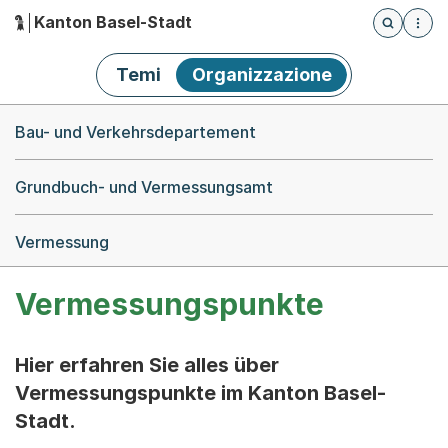
Kanton Basel-Stadt
Öffnet die
(Dieser Link führt zur Startseite)
Hauptnavigation
Temi
Organizzazione
Breadcrumb-Navigation
Bau- und Verkehrsdepartement
Grundbuch- und Vermessungsamt
Vermessung
Vermessungspunkte
Hier erfahren Sie alles über
Vermessungspunkte im Kanton Basel-
Stadt.