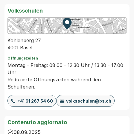
Volksschulen
Zur Karte von MapBS.
Externer Link, wird in einem
Kohlenberg 27
4001 Basel
Öffnungszeiten
Montag - Freitag: 08:00 - 12:30 Uhr / 13:30 - 17:00
Uhr
Reduzierte Öffnungszeiten während den
Schulferien.
+41 61 267 54 60
volksschulen@bs.ch
Contenuto aggiornato
08.09.2025