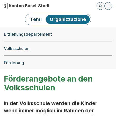
Kanton Basel-Stadt
Öffnet die
(Dieser Link führt zur Startseite)
Hauptnavigation
Temi
Organizzazione
Breadcrumb-Navigation
Erziehungsdepartement
Volksschulen
Förderung
Förderangebote an den
Volksschulen
In der Volksschule werden die Kinder
wenn immer möglich im Rahmen der