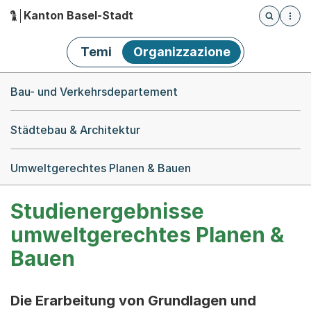
Kanton Basel-Stadt
Öffnet die
(Dieser Link führt zur Startseite)
Hauptnavigation
Temi
Organizzazione
Breadcrumb-Navigation
Bau- und Verkehrsdepartement
Städtebau & Architektur
Umweltgerechtes Planen & Bauen
Studienergebnisse
umweltgerechtes Planen &
Bauen
Die Erarbeitung von Grundlagen und