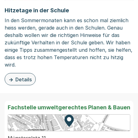
Hitzetage in der Schule
In den Sommermonaten kann es schon mal ziemlich
heiss werden, gerade auch in den Schulen. Genau
deshalb wollen wir die richtigen Hinweise für das
zukünftige Verhalten in der Schule geben. Wir haben
einige Tipps zusammengestellt und hoffen, sie helfen,
dass es trotz hohen Temperaturen nicht zu hitzig
wird.
Details
zu diesem Inhalt: Hitzetage in der Schule
Fachstelle umweltgerechtes Planen & Bauen
Zur Karte von MapBS.
Externer Link, wird in einem