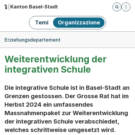
Kanton Basel-Stadt
Öffnet die
(Dieser Link führt zur Startseite)
Hauptnavigation
Temi
Organizzazione
Breadcrumb-Navigation
Erziehungsdepartement
Weiterentwicklung der
integrativen Schule
Die integrative Schule ist in Basel-Stadt an
Grenzen gestossen. Der Grosse Rat hat im
Herbst 2024 ein umfassendes
Massnahmenpaket zur Weiterentwicklung
der integrativen Schule verabschiedet,
welches schrittweise umgesetzt wird.