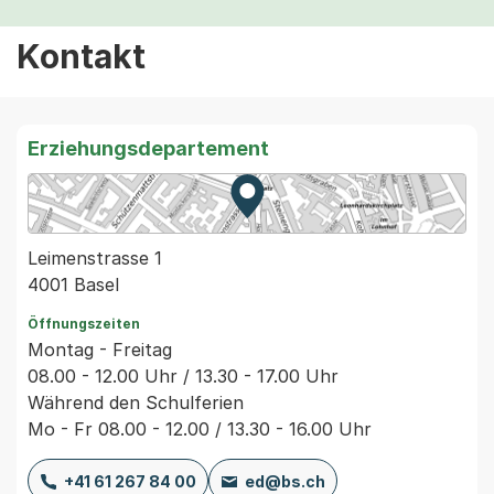
Kontakt
Erziehungsdepartement
Zur Karte von MapBS.
Externer Link, wird in einem
Leimenstrasse 1
4001 Basel
Öffnungszeiten
Montag - Freitag
08.00 - 12.00 Uhr / 13.30 - 17.00 Uhr
Während den Schulferien
Mo - Fr 08.00 - 12.00 / 13.30 - 16.00 Uhr
+41 61 267 84 00
ed@bs.ch