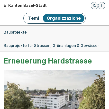
Kanton Basel-Stadt
Öffnet die
(Dieser Link führt zur Startseite)
Hauptnavigation
Temi
Organizzazione
Breadcrumb-Navigation
Bauprojekte
Bauprojekte für Strassen, Grünanlagen & Gewässer
Erneuerung Hardstrasse