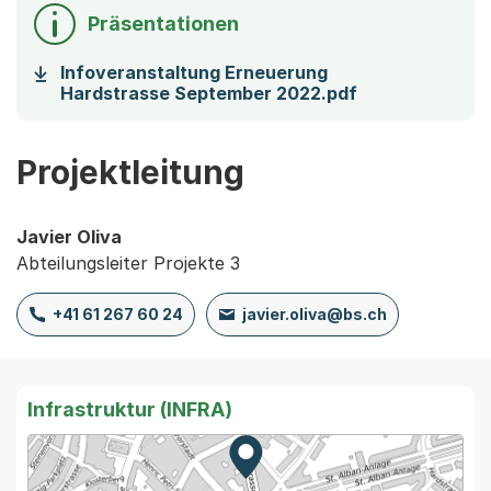
Präsentationen
Infoveranstaltung Erneuerung
(Startet einen
Hardstrasse September 2022.pdf
Projektleitung
Javier Oliva
Abteilungsleiter Projekte 3
+41 61 267 60 24
javier.oliva@bs.ch
Infrastruktur (INFRA)
Zur Karte von MapBS.
Externer Link, wird in einem