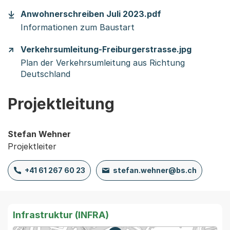
(Startet einen 
Anwohnerschreiben Juli 2023.pdf
Informationen zum Baustart
(Startet
Verkehrsumleitung-Freiburgerstrasse.jpg
Plan der Verkehrsumleitung aus Richtung
Deutschland
Projektleitung
Stefan Wehner
Projektleiter
+41 61 267 60 23
stefan.wehner@bs.ch
Infrastruktur (INFRA)