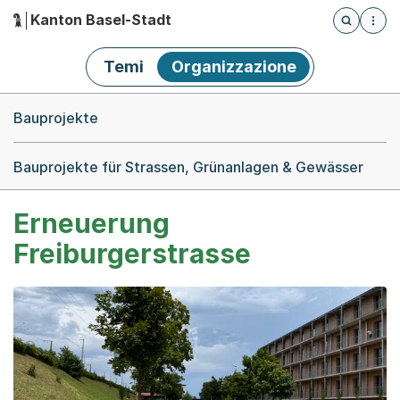
Kanton Basel-Stadt
Öffnet die
(Dieser Link führt zur Startseite)
Hauptnavigation
Temi
Organizzazione
Breadcrumb-Navigation
Bauprojekte
Bauprojekte für Strassen, Grünanlagen & Gewässer
Erneuerung
Freiburgerstrasse