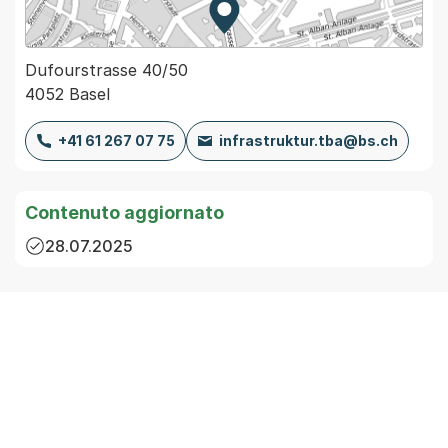
Zur Karte von MapBS.
Externer Link, wird in einem
Dufourstrasse 40/50
4052 Basel
+41 61 267 07 75
infrastruktur.tba@bs.ch
Contenuto aggiornato
28.07.2025