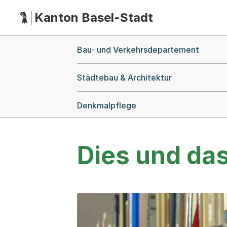
Kanton Basel-Stadt
Hauptnavigation
(Dieser Link führt zur Startseite)
Breadcrumb-Navigation
Bau- und Verkehrsdepartement
Städtebau & Architektur
Denkmalpflege
Dies und da