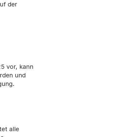
uf der
5 vor, kann
erden und
gung.
tet alle