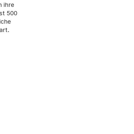
 ihre
ast 500
iche
art.