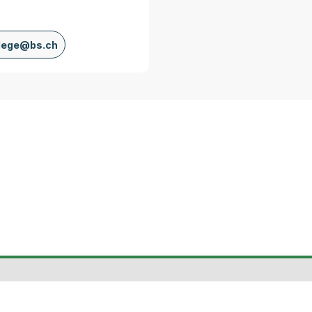
lege@bs.ch
te
Gesetzessammlung
Daten und
Tourismus
Statistiken