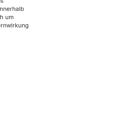
as
innerhalb
ch um
Fernwirkung