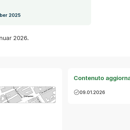
ober 2025
anuar 2026.
Contenuto aggiorn
09.01.2026
arte von MapBS.
ner Link, wird in einem neuen Tab oder Fenster geöffnet