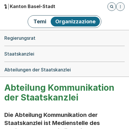
Kanton Basel-Stadt
Öffnet die
(Dieser Link führt zur Startseite)
Hauptnavigation
Temi
Organizzazione
Breadcrumb-Navigation
Regierungsrat
Staatskanzlei
Abteilungen der Staatskanzlei
Abteilung Kommunikation
der Staatskanzlei
Die Abteilung Kommunikation der
Staatskanzlei ist Medienstelle des