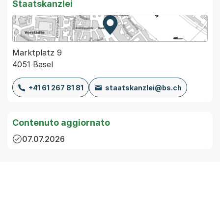
Staatskanzlei
Zur Karte von MapBS.
Externer Link, wird in einem
Marktplatz 9
4051 Basel
+41 61 267 81 81
staatskanzlei@bs.ch
Contenuto aggiornato
07.07.2026