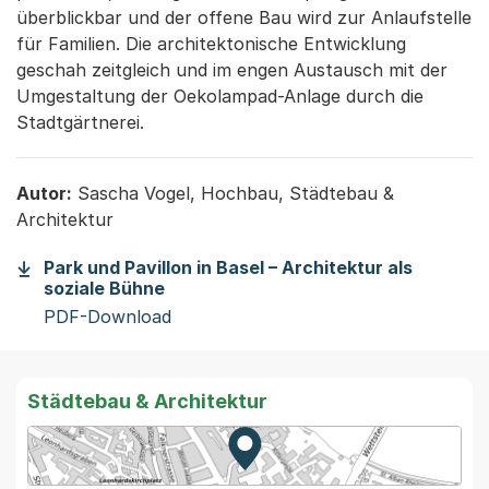
überblickbar und der offene Bau wird zur Anlaufstelle
für Familien. Die architektonische Entwicklung
geschah zeitgleich und im engen Austausch mit der
Umgestaltung der Oekolampad-Anlage durch die
Stadtgärtnerei.
Autor:
Sascha Vogel, Hochbau, Städtebau &
Architektur
Park und Pavillon in Basel – Architektur als
(Startet einen Download)
soziale Bühne
PDF-Download
Städtebau & Architektur
Zur Karte von MapBS.
Externer Link, wird in einem