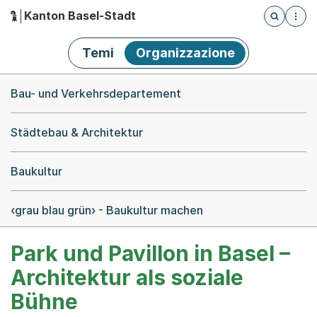
Kanton Basel-Stadt
Öffnet die
(Dieser Link führt zur Startseite)
Hauptnavigation
Temi
Organizzazione
Breadcrumb-Navigation
Bau- und Verkehrsdepartement
Städtebau & Architektur
Baukultur
‹grau blau grün› - Baukultur machen
Park und Pavillon in Basel –
Architektur als soziale
Bühne