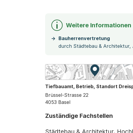
Weitere Informationen
Bauherrenvertretung
durch Städtebau & Architektur,
Zur Karte von M
Externer Link, w
Tiefbauamt, Betrieb, Standort Dreisp
Brüssel-Strasse 22
4053 Basel
Zuständige Fachstellen
Städtebau & Architektur, Hoc