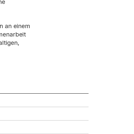
ne
en an einem
menarbeit
ltigen,