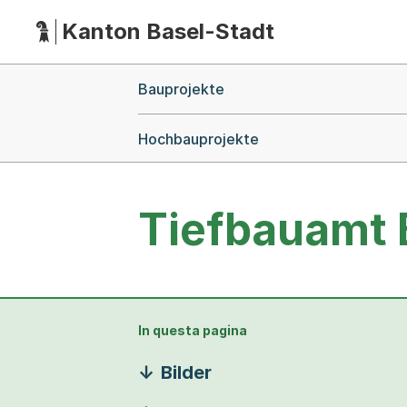
Kanton Basel-Stadt
Hauptnavigation
(Dieser Link führt zur Startseite)
Breadcrumb-Navigation
Bauprojekte
Hochbauprojekte
Tiefbauamt 
In questa pagina
Bilder