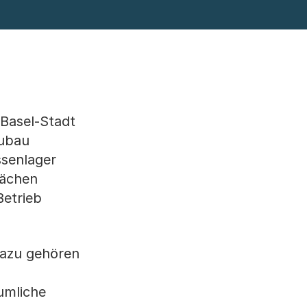
 Basel-Stadt
eubau
ssenlager
lächen
Betrieb
Dazu gehören
umliche