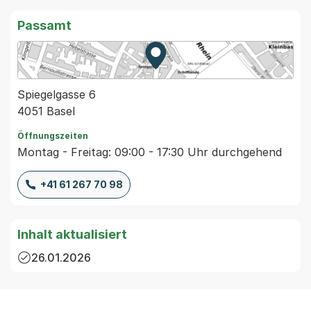
Passamt
Zur Karte von MapBS.
Externer Link, wird in einem
Spiegelgasse 6
4051 Basel
Öffnungszeiten
Montag - Freitag: 09:00 - 17:30 Uhr durchgehend
+41 61 267 70 98
Inhalt aktualisiert
26.01.2026