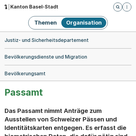
Kanton Basel-Stadt
Öffnet die
(Dieser Link führt zur Startseite)
Hauptnavigation
Themen
Organisation
Breadcrumb-Navigation
Justiz- und Sicherheitsdepartement
Bevölkerungsdienste und Migration
Bevölkerungsamt
Passamt
Das Passamt nimmt Anträge zum
Ausstellen von Schweizer Pässen und
Identitätskarten entgegen. Es erfasst die