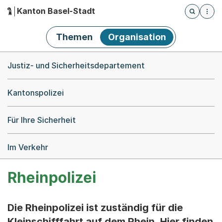
Kanton Basel-Stadt
Öffnet die
(Dieser Link führt zur Startseite)
Hauptnavigation
Themen
Organisation
Breadcrumb-Navigation
Justiz- und Sicherheitsdepartement
Kantonspolizei
Für Ihre Sicherheit
Im Verkehr
Rheinpolizei
Die Rheinpolizei ist zuständig für die
Kleinschifffahrt auf dem Rhein. Hier finden