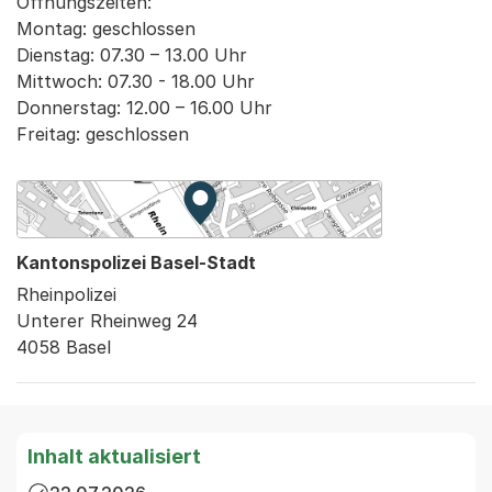
Öffnungszeiten:

Montag: geschlossen

Dienstag: 07.30 – 13.00 Uhr

Mittwoch: 07.30 - 18.00 Uhr

Donnerstag: 12.00 – 16.00 Uhr

Zur Karte von MapBS.
Externer Link, wird in einem neue
Kantonspolizei Basel-Stadt
Rheinpolizei
Unterer Rheinweg 24
4058 Basel
Inhalt aktualisiert