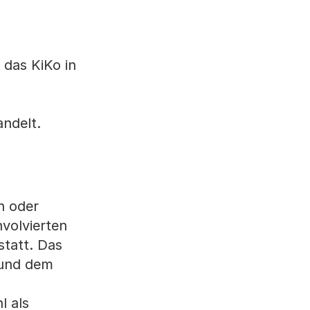
 das KiKo in
ndelt.
n oder
nvolvierten
statt. Das
n und dem
l als