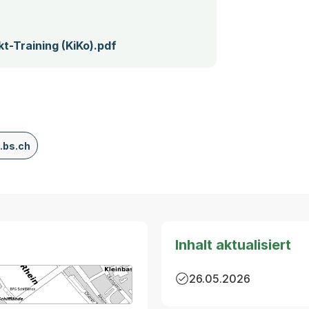
(Startet einen Download)
t-Training (KiKo).pdf
.bs.ch
Inhalt aktualisiert
26.05.2026
arte von MapBS.
ner Link, wird in einem neuen Tab oder Fenster geöffnet