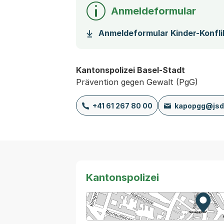
Anmeldeformular
Anmeldeformular Kinder-Konflik
Kantonspolizei Basel-Stadt
Prävention gegen Gewalt (PgG)
+41 61 267 80 00
kapopgg@jsd
Kantonspolizei
Zur K
Exter