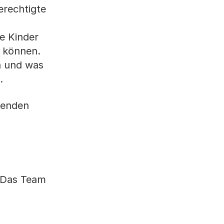
erechtigte
e Kinder
n können.
en und was
s.
denden
 Das Team