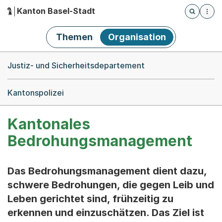
Kanton Basel-Stadt
Öffnet die
(Dieser Link führt zur Startseite)
Hauptnavigation
Themen
Organisation
Breadcrumb-Navigation
Justiz- und Sicherheitsdepartement
Kantonspolizei
Kantonales
Bedrohungsmanagement
Das Bedrohungsmanagement dient dazu,
schwere Bedrohungen, die gegen Leib und
Leben gerichtet sind, frühzeitig zu
erkennen und einzuschätzen. Das Ziel ist