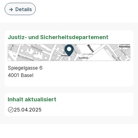
Details
zu dieser Organisationsseite: KBM News
Justiz- und Sicherheitsdepartement
Zur Karte von MapBS.
Externer Link, wird in einem
Spiegelgasse 6
4001 Basel
Inhalt aktualisiert
25.04.2025