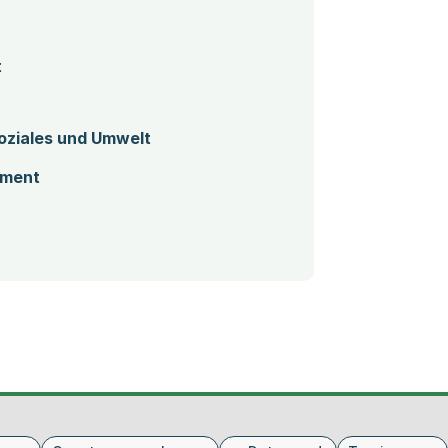
t
oziales und Umwelt
ement