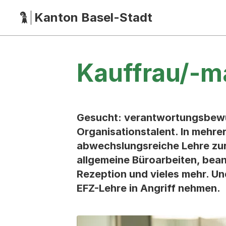
Kanton Basel-Stadt
Hauptnavigation
(Dieser Link führt zur Startseite)
Kauffrau/-
Gesucht: verantwortungsbewu
Organisationstalent. In mehre
abwechslungsreiche Lehre zu
allgemeine Büroarbeiten, bea
Rezeption und vieles mehr. U
EFZ-Lehre in Angriff nehmen.