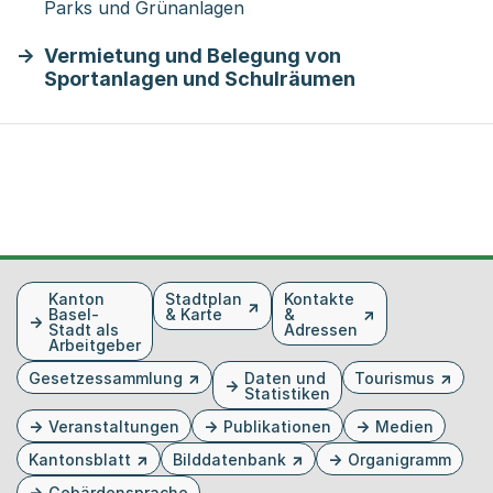
Parks und Grünanlagen
Vermietung und Belegung von
Sportanlagen und Schulräumen
Fusszeile
Kanton
Stadtplan
Kontakte
Basel-
& Karte
&
Stadt als
Adressen
Arbeitgeber
Gesetzessammlung
Daten und
Tourismus
Statistiken
Veranstaltungen
Publikationen
Medien
Kantonsblatt
Bilddatenbank
Organigramm
Gebärdensprache