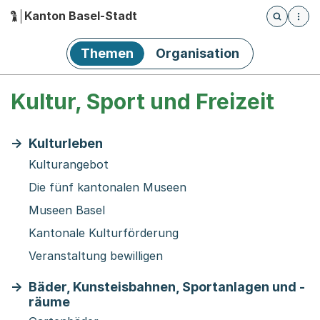
Kanton Basel-Stadt
Öffnet die
(Dieser Link führt zur Startseite)
Hauptnavigation
Themen
Organisation
Kultur, Sport und Freizeit
Kulturleben
Kulturangebot
Die fünf kantonalen Museen
Museen Basel
Kantonale Kulturförderung
Veranstaltung bewilligen
Bäder, Kunsteisbahnen, Sportanlagen und -
räume