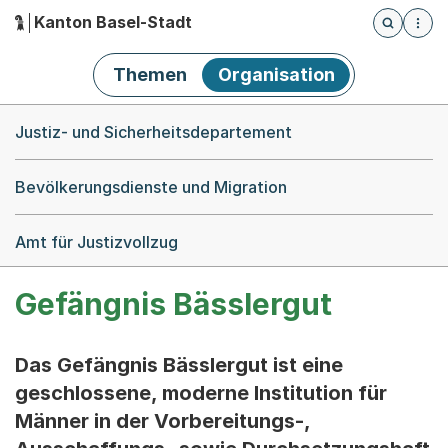
Kanton Basel-Stadt
Öffnet die
(Dieser Link führt zur Startseite)
Hauptnavigation
Themen
Organisation
Breadcrumb-Navigation
Justiz- und Sicherheitsdepartement
Bevölkerungsdienste und Migration
Amt für Justizvollzug
Gefängnis Bässlergut
Das Gefängnis Bässlergut ist eine
geschlossene, moderne Institution für
Männer in der Vorbereitungs-,