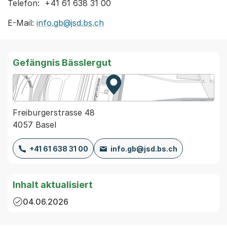
Telefon: +41 61 638 31 00
E-Mail:
info.gb@jsd.bs.ch
Gefängnis Bässlergut
Zur Karte von MapBS.
Externer Link, wird in einem
Freiburgerstrasse 48
4057 Basel
+41 61 638 31 00
info.gb@jsd.bs.ch
Inhalt aktualisiert
04.06.2026