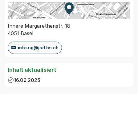
Zur Karte von MapBS.
Externer Link, wird in einem
Innere Margarethenstr. 18
4051 Basel
info.ug@jsd.bs.ch
Inhalt aktualisiert
16.09.2025