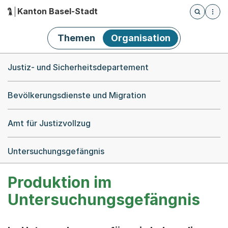
Kanton Basel-Stadt
Öffnet die
(Dieser Link führt zur Startseite)
Hauptnavigation
Themen
Organisation
Breadcrumb-Navigation
Justiz- und Sicherheitsdepartement
Bevölkerungsdienste und Migration
Amt für Justizvollzug
Untersuchungsgefängnis
Produktion im
Untersuchungsgefängnis