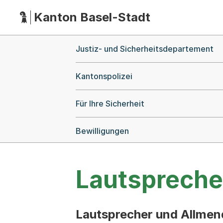
Kanton Basel-Stadt
Hauptnavigation
(Dieser Link führt zur Startseite)
Breadcrumb-Navigation
Justiz- und Sicherheitsdepartement
Kantonspolizei
Für Ihre Sicherheit
Bewilligungen
Lautspreche
Lautsprecher und Allmend