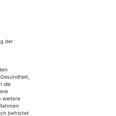
ng der
den
 Gesundheit,
n die
eine
 weitere
m Rahmen
ch befristet