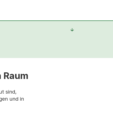
en Raum
t sind,
gen und in