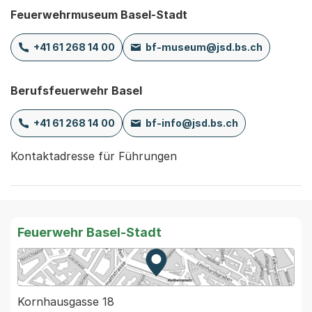
Feuerwehrmuseum Basel-Stadt
+41 61 268 14 00
bf-museum@jsd.bs.ch
Berufsfeuerwehr Basel
+41 61 268 14 00
bf-info@jsd.bs.ch
Kontaktadresse für Führungen
Feuerwehr Basel-Stadt
Zur Karte von MapBS.
Externer Link, wird in einem
Kornhausgasse 18