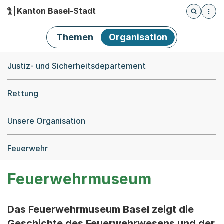
Kanton Basel-Stadt
Öffnet die
(Dieser Link führt zur Startseite)
Hauptnavigation
Themen
Organisation
Breadcrumb-Navigation
Justiz- und Sicherheitsdepartement
Rettung
Unsere Organisation
Feuerwehr
Feuerwehrmuseum
Das Feuerwehrmuseum Basel zeigt die
Geschichte des Feuerwehrwesens und der