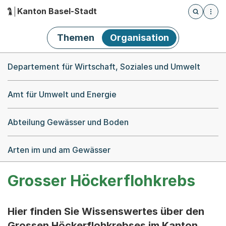
Kanton Basel-Stadt
Öffnet die
(Dieser Link führt zur Startseite)
Hauptnavigation
Themen
Organisation
Breadcrumb-Navigation
Departement für Wirtschaft, Soziales und Umwelt
Amt für Umwelt und Energie
Abteilung Gewässer und Boden
Arten im und am Gewässer
Grosser Höckerflohkrebs
Hier finden Sie Wissenswertes über den
Grossen Höckerflohkrebses im Kanton