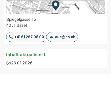
Zur Karte von MapBS.
Externer Link, wird in einem
Spiegelgasse 15
4051 Basel
+41 61 267 08 00
aue@bs.ch
Inhalt aktualisiert
26.01.2026