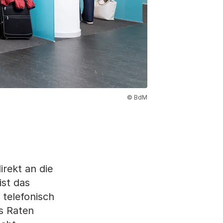
© BdM
rekt an die
ist das
, telefonisch
s Raten