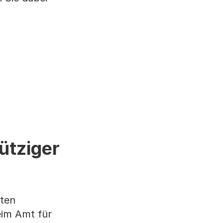
ütziger
lten
eim Amt für