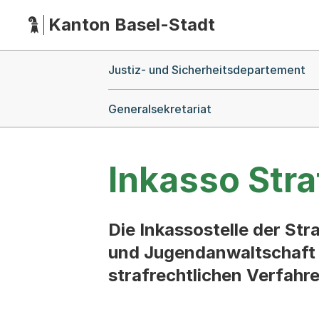
Kanton Basel-Stadt
Hauptnavigation
(Dieser Link führt zur Startseite)
Breadcrumb-Navigation
Justiz- und Sicherheitsdepartement
Generalsekretariat
Inkasso Str
Die Inkassostelle der St
und Jugendanwaltschaft B
strafrechtlichen Verfahr