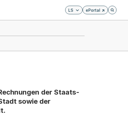
LS
ePortal
Externer Link, wird i
Öffnet di
e Rechnungen der Staats-
Stadt sowie der
t.