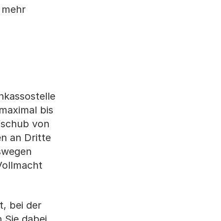
t mehr
nkassostelle
 maximal bis
ufschub von
n an Dritte
eswegen
 Vollmacht
t, bei der
 Sie dabei