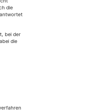
acht
ch die
eantwortet
t, bei der
abei die
verfahren