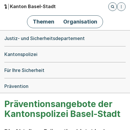
Kanton Basel-Stadt
Öffnet die
(Dieser Link führt zur Startseite)
Hauptnavigation
Themen
Organisation
Breadcrumb-Navigation
Justiz- und Sicherheitsdepartement
Kantonspolizei
Für Ihre Sicherheit
Prävention
Präventionsangebote der
Kantonspolizei Basel-Stadt