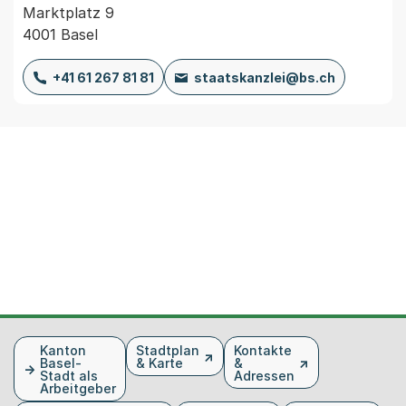
Marktplatz 9
4001 Basel
+41 61 267 81 81
staatskanzlei@bs.ch
Fusszeile
Kanton
Stadtplan
Kontakte
Basel-
& Karte
&
Stadt als
Adressen
Arbeitgeber