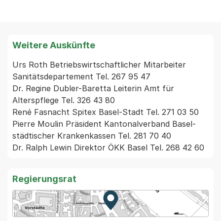
Weitere Auskünfte
Urs Roth Betriebswirtschaftlicher Mitarbeiter 
Sanitätsdepartement Tel. 267 95 47

Dr. Regine Dubler-Baretta Leiterin Amt für 
Alterspflege Tel. 326 43 80

René Fasnacht Spitex Basel-Stadt Tel. 271 03 50

Pierre Moulin Präsident Kantonalverband Basel- 
städtischer Krankenkassen Tel. 281 70 40

Regierungsrat
Zur Karte von MapBS.
Externer Link, wird in einem