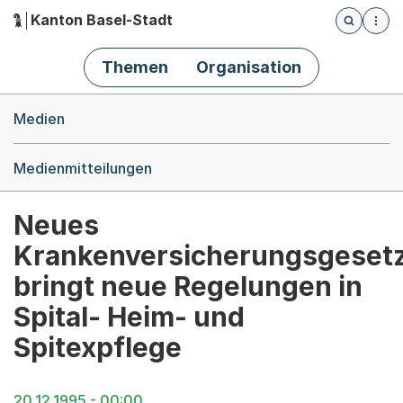
Kanton Basel-Stadt
Öffnet die
(Dieser Link führt zur Startseite)
Hauptnavigation
Themen
Organisation
Breadcrumb-Navigation
Medien
Medienmitteilungen
Neues
Krankenversicherungsgeset
bringt neue Regelungen in
Spital- Heim- und
Spitexpflege
20.12.1995 - 00:00