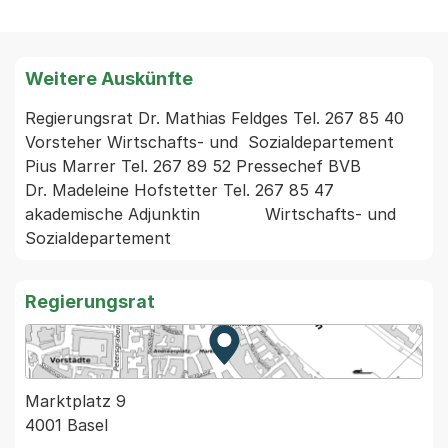
Weitere Auskünfte
Regierungsrat Dr. Mathias Feldges Tel. 267 85 40 
Vorsteher Wirtschafts- und  Sozialdepartement

Pius Marrer Tel. 267 89 52 Pressechef BVB

Dr. Madeleine Hofstetter Tel. 267 85 47 
akademische Adjunktin             Wirtschafts- und 
Regierungsrat
Zur Karte von MapBS.
Externer Link, wird in einem
Marktplatz 9
4001 Basel