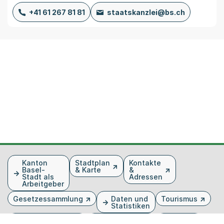
+41 61 267 81 81
staatskanzlei@bs.ch
Fusszeile
Kanton
Stadtplan
Kontakte
Basel-
& Karte
&
Stadt als
Adressen
Arbeitgeber
Gesetzessammlung
Daten und
Tourismus
Statistiken
Veranstaltungen
Publikationen
Medien