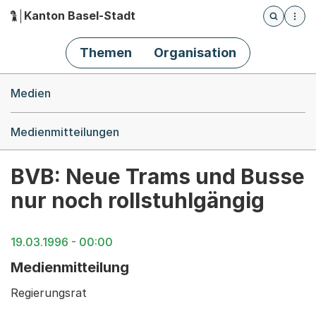
Kanton Basel-Stadt
Öffnet die
(Dieser Link führt zur Startseite)
Hauptnavigation
Themen
Organisation
Breadcrumb-Navigation
Medien
Medienmitteilungen
BVB: Neue Trams und Busse
nur noch rollstuhlgängig
19.03.1996 - 00:00
Medienmitteilung
Regierungsrat