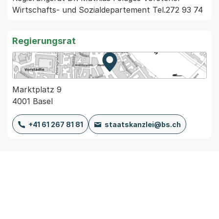
Regierungsrat
Zur Karte von MapBS.
Externer Link, wird in einem
Marktplatz 9
4001 Basel
+41 61 267 81 81
staatskanzlei@bs.ch