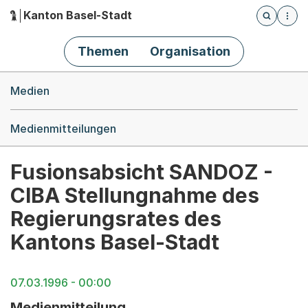
Kanton Basel-Stadt
Öffnet die
(Dieser Link führt zur Startseite)
Hauptnavigation
Themen
Organisation
Breadcrumb-Navigation
Medien
Medienmitteilungen
Fusionsabsicht SANDOZ -
CIBA Stellungnahme des
Regierungsrates des
Kantons Basel-Stadt
07.03.1996 - 00:00
Medienmitteilung