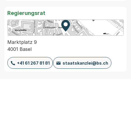
Regierungsrat
Zur Karte von MapBS.
Externer Link, wird in einem
Marktplatz 9
4001 Basel
+41 61 267 81 81
staatskanzlei@bs.ch