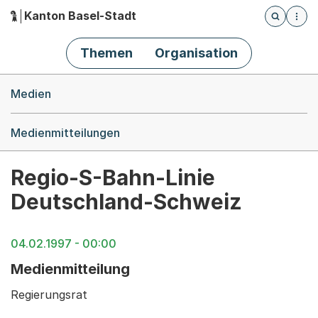
Kanton Basel-Stadt
Öffnet die
(Dieser Link führt zur Startseite)
Hauptnavigation
Themen
Organisation
Breadcrumb-Navigation
Medien
Medienmitteilungen
Regio-S-Bahn-Linie
Deutschland-Schweiz
04.02.1997 - 00:00
Medienmitteilung
Regierungsrat