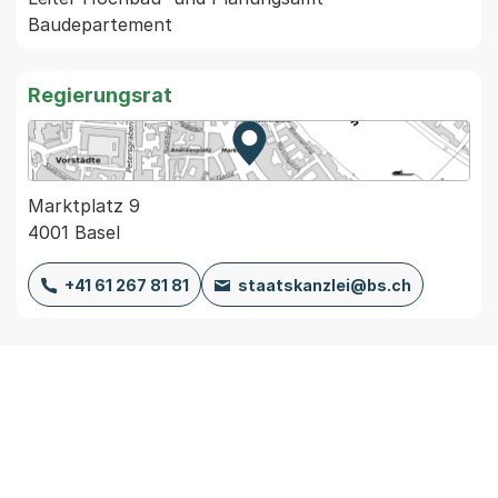
Regierungsrat
Zur Karte von MapBS.
Externer Link, wird in einem
Marktplatz 9
4001 Basel
+41 61 267 81 81
staatskanzlei@bs.ch