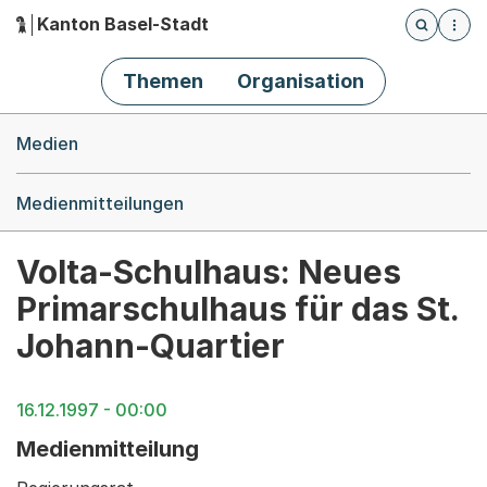
Kanton Basel-Stadt
Öffnet die
(Dieser Link führt zur Startseite)
Hauptnavigation
Themen
Organisation
Breadcrumb-Navigation
Medien
Medienmitteilungen
Volta-Schulhaus: Neues
Primarschulhaus für das St.
Johann-Quartier
16.12.1997 - 00:00
Medienmitteilung