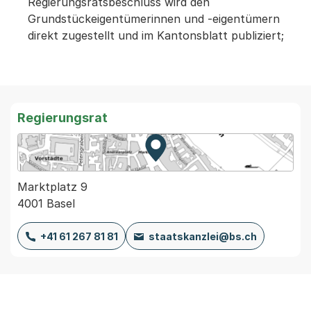
Regierungsratsbeschluss wird den
Grundstückeigentümerinnen und -eigentümern
direkt zugestellt und im Kantonsblatt publiziert;
Regierungsrat
Zur Karte von MapBS.
Externer Link, wird in einem
Marktplatz 9
4001 Basel
+41 61 267 81 81
staatskanzlei@bs.ch