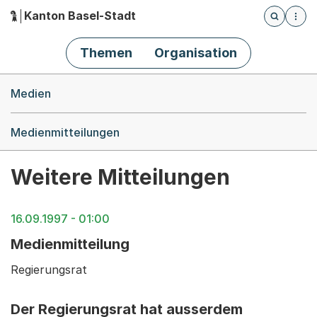
Kanton Basel-Stadt
Öffnet die
(Dieser Link führt zur Startseite)
Hauptnavigation
Themen
Organisation
Breadcrumb-Navigation
Medien
Medienmitteilungen
Weitere Mitteilungen
16.09.1997 - 01:00
Medienmitteilung
Regierungsrat
Der Regierungsrat hat ausserdem