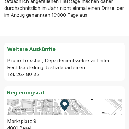
tatsächlich angefallenen Hafttage machen daher
durchschnittlich im Jahr nicht einmal einen Drittel der
im Anzug genannten 10‘000 Tage aus.
Weitere Auskünfte
Bruno Lötscher, Departementssekretär Leiter 
Rechtsabteilung Justizdepartement                   
Regierungsrat
Zur Karte von MapBS.
Externer Link, wird in einem
Marktplatz 9
4001 Basel