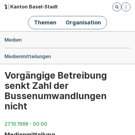
Kanton Basel-Stadt
Öffnet die
(Dieser Link führt zur Startseite)
Hauptnavigation
Themen
Organisation
Breadcrumb-Navigation
Medien
Medienmitteilungen
Vorgängige Betreibung
senkt Zahl der
Bussenumwandlungen
nicht
27.10.1998 - 00:00
Medienmitteilung