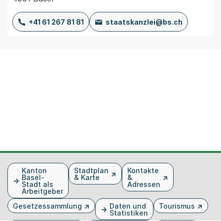
+41 61 267 81 81
staatskanzlei@bs.ch
Fusszeile
Kanton
Stadtplan
Kontakte
Basel-
& Karte
&
Stadt als
Adressen
Arbeitgeber
Gesetzessammlung
Daten und
Tourismus
Statistiken