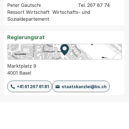
Peter Gautschi                          Tel. 267 87 74  
Ressort Wirtschaft  Wirtschafts- und 
Regierungsrat
Zur Karte von MapBS.
Externer Link, wird in einem
Marktplatz 9
4001 Basel
+41 61 267 81 81
staatskanzlei@bs.ch