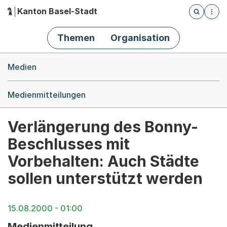
Kanton Basel-Stadt
Öffnet die
(Dieser Link führt zur Startseite)
Hauptnavigation
Themen
Organisation
Breadcrumb-Navigation
Medien
Medienmitteilungen
Verlängerung des Bonny-
Beschlusses mit
Vorbehalten: Auch Städte
sollen unterstützt werden
15.08.2000 - 01:00
Medienmitteilung