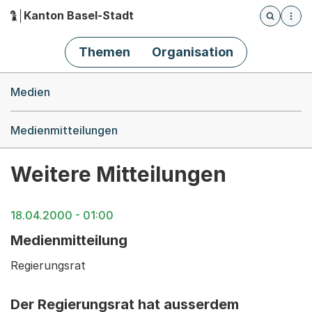
Kanton Basel-Stadt
Öffnet die
(Dieser Link führt zur Startseite)
Hauptnavigation
Themen
Organisation
Breadcrumb-Navigation
Medien
Medienmitteilungen
Weitere Mitteilungen
18.04.2000 - 01:00
Medienmitteilung
Regierungsrat
Der Regierungsrat hat ausserdem