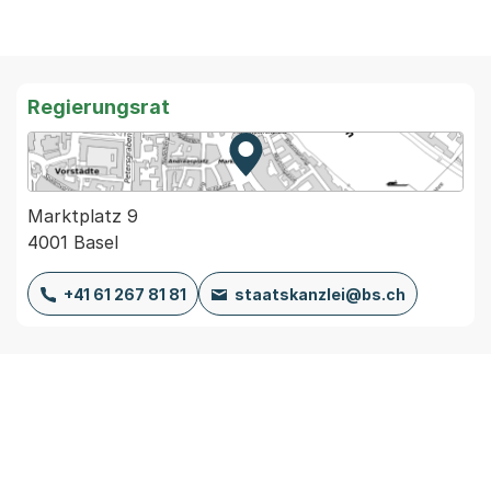
Regierungsrat
Zur Karte von MapBS.
Externer Link, wird in einem
Marktplatz 9
4001 Basel
+41 61 267 81 81
staatskanzlei@bs.ch