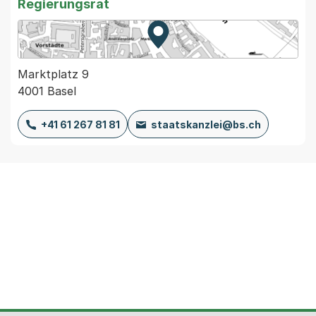
Regierungsrat
Zur Karte von MapBS.
Externer Link, wird in einem
Marktplatz 9
4001 Basel
+41 61 267 81 81
staatskanzlei@bs.ch