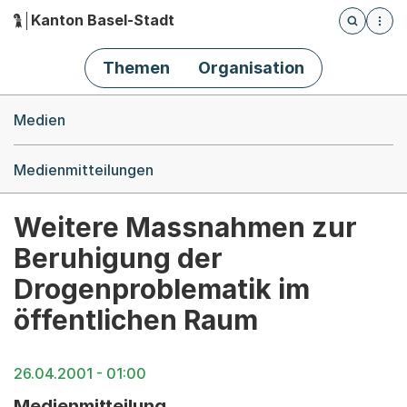
Kanton Basel-Stadt
Öffnet die
(Dieser Link führt zur Startseite)
Hauptnavigation
Themen
Organisation
Breadcrumb-Navigation
Medien
Medienmitteilungen
Weitere Massnahmen zur
Beruhigung der
Drogenproblematik im
öffentlichen Raum
26.04.2001 - 01:00
Medienmitteilung