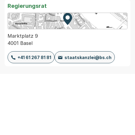
Regierungsrat
Zur Karte von MapBS.
Externer Link, wird in einem
Marktplatz 9
4001 Basel
+41 61 267 81 81
staatskanzlei@bs.ch