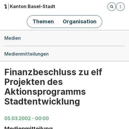
Kanton Basel-Stadt
Öffnet die
(Dieser Link führt zur Startseite)
Hauptnavigation
Themen
Organisation
Breadcrumb-Navigation
Medien
Medienmitteilungen
Finanzbeschluss zu elf
Projekten des
Aktionsprogramms
Stadtentwicklung
05.03.2002 - 00:00
Medienmitteilung