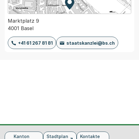
Zur Karte von MapBS.
Externer Link, wird in einem
Marktplatz 9
4001 Basel
+41 61 267 81 81
staatskanzlei@bs.ch
Fusszeile
Kanton
Stadtplan
Kontakte