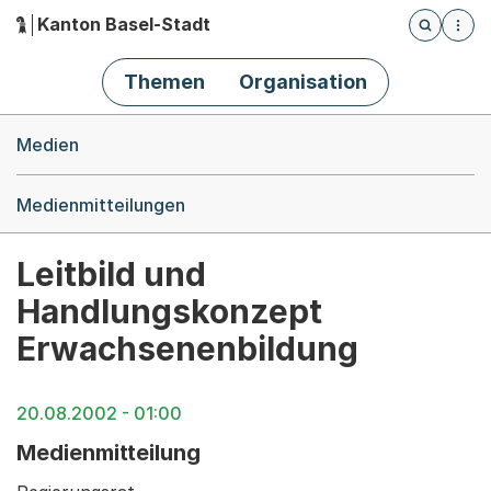
Kanton Basel-Stadt
Öffnet die
(Dieser Link führt zur Startseite)
Hauptnavigation
Themen
Organisation
Breadcrumb-Navigation
Medien
Medienmitteilungen
Leitbild und
Handlungskonzept
Erwachsenenbildung
20.08.2002 - 01:00
Medienmitteilung