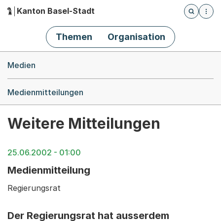
Kanton Basel-Stadt
Öffnet die
(Dieser Link führt zur Startseite)
Hauptnavigation
Themen
Organisation
Breadcrumb-Navigation
Medien
Medienmitteilungen
Weitere Mitteilungen
25.06.2002 - 01:00
Medienmitteilung
Regierungsrat
Der Regierungsrat hat ausserdem