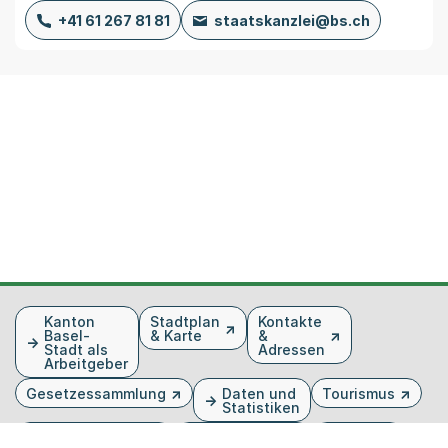
+41 61 267 81 81
staatskanzlei@bs.ch
Fusszeile
Kanton
Stadtplan
Kontakte
Basel-
& Karte
&
Stadt als
Adressen
Arbeitgeber
Gesetzessammlung
Daten und
Tourismus
Statistiken
Veranstaltungen
Publikationen
Medien