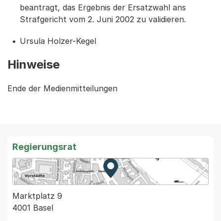
beantragt, das Ergebnis der Ersatzwahl ans
Strafgericht vom 2. Juni 2002 zu validieren.
Ursula Holzer-Kegel
Hinweise
Ende der Medienmitteilungen
Regierungsrat
Zur Karte von MapBS.
Externer Link, wird in einem
Marktplatz 9
4001 Basel