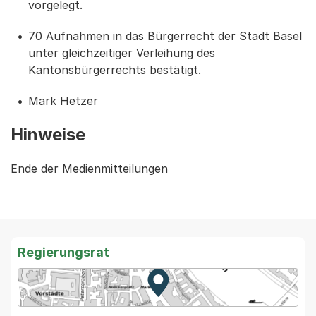
vorgelegt.
70 Aufnahmen in das Bürgerrecht der Stadt Basel
unter gleichzeitiger Verleihung des
Kantonsbürgerrechts bestätigt.
Mark Hetzer
Hinweise
Ende der Medienmitteilungen
Regierungsrat
Zur Karte von MapBS.
Externer Link, wird in einem