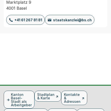
Marktplatz 9
4001 Basel
+41 61 267 81 81
staatskanzlei@bs.ch
Fusszeile
Kanton
Stadtplan
Kontakte
Basel-
& Karte
&
Stadt als
Adressen
Arbeitgeber