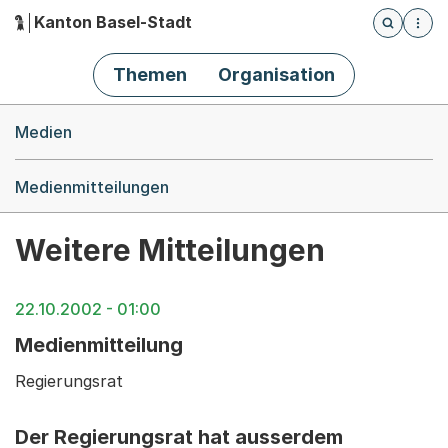
Kanton Basel-Stadt
Öffnet die
(Dieser Link führt zur Startseite)
Hauptnavigation
Themen
Organisation
Breadcrumb-Navigation
Medien
Medienmitteilungen
Weitere Mitteilungen
22.10.2002 - 01:00
Medienmitteilung
Regierungsrat
Der Regierungsrat hat ausserdem