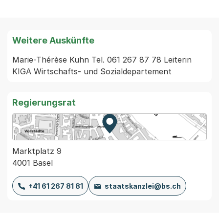
Weitere Auskünfte
Marie-Thérèse Kuhn Tel. 061 267 87 78 Leiterin 
KIGA Wirtschafts- und Sozialdepartement
Regierungsrat
Zur Karte von MapBS.
Externer Link, wird in einem
Marktplatz 9
4001 Basel
+41 61 267 81 81
staatskanzlei@bs.ch