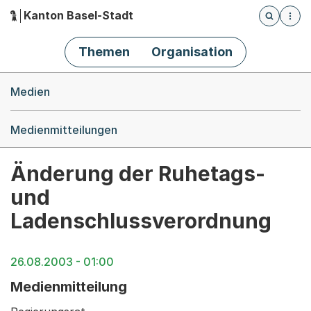
Kanton Basel-Stadt
Öffnet die
(Dieser Link führt zur Startseite)
Hauptnavigation
Themen
Organisation
Breadcrumb-Navigation
Medien
Medienmitteilungen
Änderung der Ruhetags-
und
Ladenschlussverordnung
26.08.2003 - 01:00
Medienmitteilung