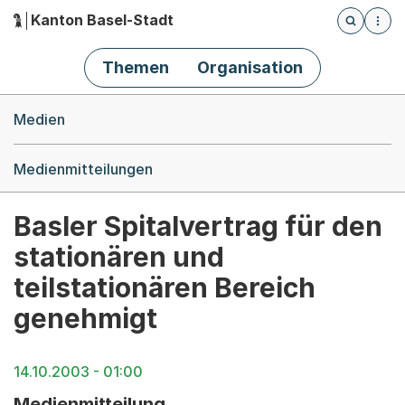
Kanton Basel-Stadt
Öffnet die
(Dieser Link führt zur Startseite)
Hauptnavigation
Themen
Organisation
Breadcrumb-Navigation
Medien
Medienmitteilungen
Basler Spitalvertrag für den
stationären und
teilstationären Bereich
genehmigt
14.10.2003 - 01:00
Medienmitteilung