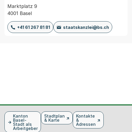
Marktplatz 9
4001 Basel
+41 61 267 81 81
staatskanzlei@bs.ch
Fusszeile
Kanton
Stadtplan
Kontakte
Basel-
& Karte
&
Stadt als
Adressen
Arbeitgeber