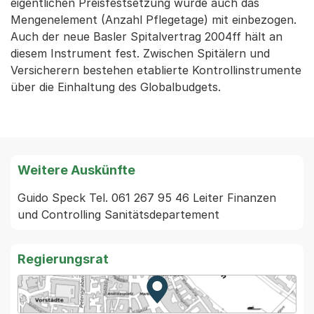
eigentlichen Preisfestsetzung wurde auch das
Mengenelement (Anzahl Pflegetage) mit einbezogen.
Auch der neue Basler Spitalvertrag 2004ff hält an
diesem Instrument fest. Zwischen Spitälern und
Versicherern bestehen etablierte Kontrollinstrumente
über die Einhaltung des Globalbudgets.
Weitere Auskünfte
Guido Speck Tel. 061 267 95 46 Leiter Finanzen 
und Controlling Sanitätsdepartement
Regierungsrat
Zur Karte von MapBS.
Externer Link, wird in einem