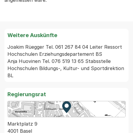
angemessen wäre.
Weitere Auskünfte
Joakim Rüegger Tel. 061 267 84 04 Leiter Ressort 
Hochschulen Erziehungsdepartement BS

Anja Huovinen Tel. 076 519 13 65 Stabsstelle 
Hochschulen Bildungs-, Kultur- und Sportdirektion 
BL
Regierungsrat
Zur Karte von MapBS.
Externer Link, wird in einem
Marktplatz 9
4001 Basel