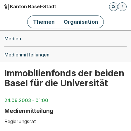
Kanton Basel-Stadt
Öffnet die
(Dieser Link führt zur Startseite)
Hauptnavigation
Themen
Organisation
Breadcrumb-Navigation
Medien
Medienmitteilungen
Immobilienfonds der beiden
Basel für die Universität
24.09.2003 - 01:00
Medienmitteilung
Regierungsrat