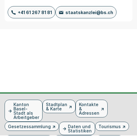
+41 61 267 81 81
staatskanzlei@bs.ch
Fusszeile
Kanton
Stadtplan
Kontakte
Basel-
& Karte
&
Stadt als
Adressen
Arbeitgeber
Gesetzessammlung
Daten und
Tourismus
Statistiken