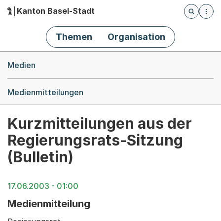
Kanton Basel-Stadt
Öffnet die
(Dieser Link führt zur Startseite)
Hauptnavigation
Themen
Organisation
Breadcrumb-Navigation
Medien
Medienmitteilungen
Kurzmitteilungen aus der
Regierungsrats-Sitzung
(Bulletin)
17.06.2003 - 01:00
Medienmitteilung