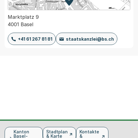
Zur Karte von MapBS.
Externer Link, wird in einem
Marktplatz 9
4001 Basel
+41 61 267 81 81
staatskanzlei@bs.ch
Fusszeile
Kanton
Stadtplan
Kontakte
Basel-
& Karte
&