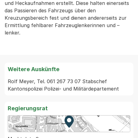
und Heckaufnahmen erstellt. Diese halten einerseits
das Passieren des Fahrzeugs über den
Kreuzungsbereich fest und dienen andererseits zur
Ermittlung fehlbarer Fahrzeuglenkerinnen und –
lenker.
Weitere Auskünfte
Rolf Meyer, Tel. 061 267 73 07 Stabschef 
Kantonspolizei Polizei- und Militärdepartement
Regierungsrat
Zur Karte von MapBS.
Externer Link, wird in einem