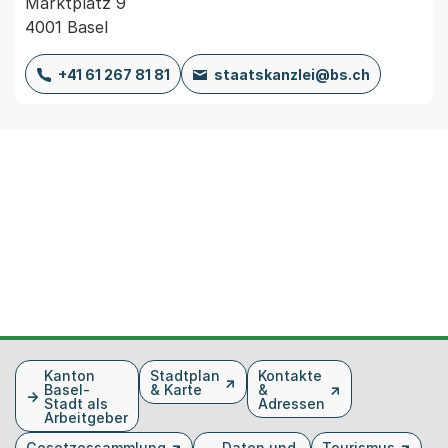
Marktplatz 9
4001 Basel
+41 61 267 81 81
staatskanzlei@bs.ch
Fusszeile
Kanton
Stadtplan
Kontakte
Basel-
& Karte
&
Stadt als
Adressen
Arbeitgeber
Gesetzessammlung
Daten und
Tourismus