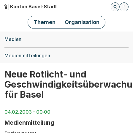
Kanton Basel-Stadt
Öffnet die
(Dieser Link führt zur Startseite)
Hauptnavigation
Themen
Organisation
Breadcrumb-Navigation
Medien
Medienmitteilungen
Neue Rotlicht- und
Geschwindigkeitsüberwachu
für Basel
04.02.2003 - 00:00
Medienmitteilung