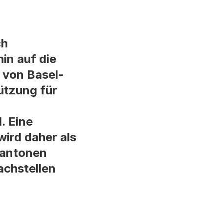
ch
in auf die
 von Basel-
ützung für
. Eine
ird daher als
Kantonen
achstellen