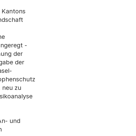
s Kantons
ndschaft
ne
ngeregt -
hung der
fgabe der
sel-
trophenschutz
t neu zu
sikoanalyse
An- und
n