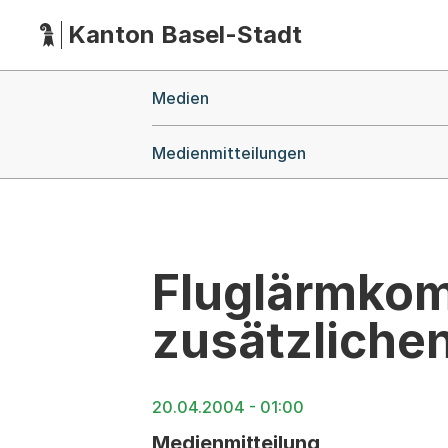
Kanton Basel-Stadt
Hauptnavigation
(Dieser Link führt zur Startseite)
Breadcrumb-Navigation
Medien
Medienmitteilungen
Fluglärmkom
zusätzliche
20.04.2004 - 01:00
Medienmitteilung