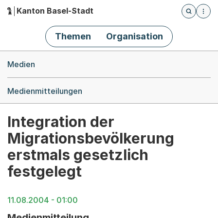
Kanton Basel-Stadt
Öffnet die
(Dieser Link führt zur Startseite)
Hauptnavigation
Themen
Organisation
Breadcrumb-Navigation
Medien
Medienmitteilungen
Integration der
Migrationsbevölkerung
erstmals gesetzlich
festgelegt
11.08.2004 - 01:00
Medienmitteilung