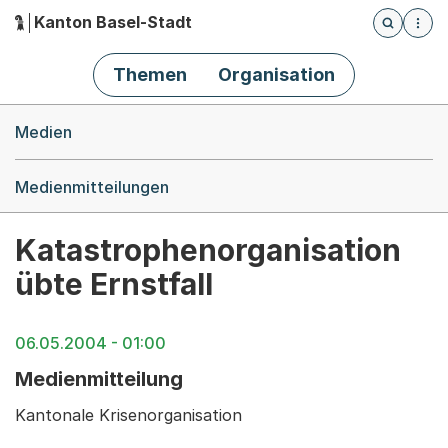
Kanton Basel-Stadt
Öffnet die
(Dieser Link führt zur Startseite)
Hauptnavigation
Themen
Organisation
Breadcrumb-Navigation
Medien
Medienmitteilungen
Katastrophenorganisation
übte Ernstfall
06.05.2004 - 01:00
Medienmitteilung
Kantonale Krisenorganisation