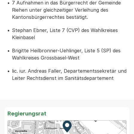
7 Aufnahmen in das Bürgerrecht der Gemeinde
Riehen unter gleichzeitiger Verleihung des
Kantonsbürgerrechtes bestätigt.
Stephan Ebner, Liste 7 (CVP) des Wahlkreises
Kleinbasel
Brigitte Heilbronner-Uehlinger, Liste 5 (SP) des
Wahlkreises Grossbasel-West
lic. iur. Andreas Faller, Departementssekretär und
Leiter Rechtsdienst im Sanitätsdepartement
Regierungsrat
Zur Karte von MapBS.
Externer Link, wird in einem