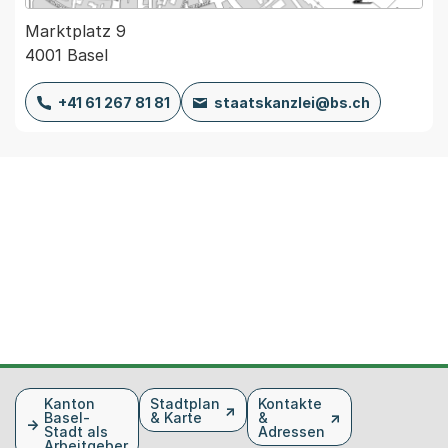
Marktplatz 9
4001 Basel
+41 61 267 81 81
staatskanzlei@bs.ch
Fusszeile
Kanton
Stadtplan
Kontakte
Basel-
& Karte
&
Stadt als
Adressen
Arbeitgeber