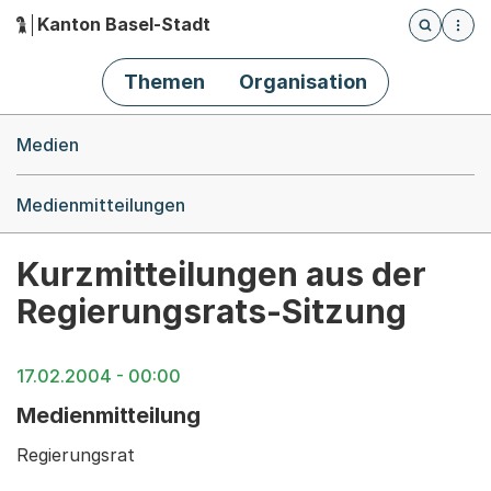
Kanton Basel-Stadt
Öffnet die
(Dieser Link führt zur Startseite)
Hauptnavigation
Themen
Organisation
Breadcrumb-Navigation
Medien
Medienmitteilungen
Kurzmitteilungen aus der
Regierungsrats-Sitzung
17.02.2004 - 00:00
Medienmitteilung
Regierungsrat