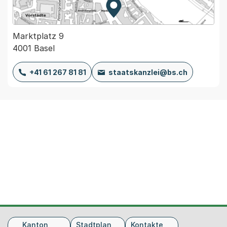
Zur Karte von MapBS.
Externer Link, wird in einem
Marktplatz 9
4001 Basel
+41 61 267 81 81
staatskanzlei@bs.ch
Fusszeile
Kanton
Stadtplan
Kontakte