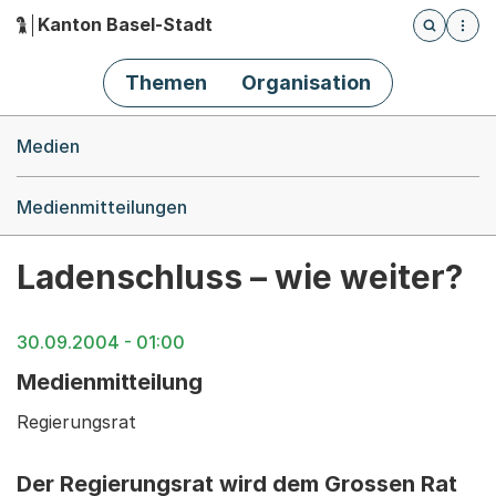
Kanton Basel-Stadt
Öffnet die
(Dieser Link führt zur Startseite)
Hauptnavigation
Themen
Organisation
Breadcrumb-Navigation
Medien
Medienmitteilungen
Ladenschluss – wie weiter?
30.09.2004 - 01:00
Medienmitteilung
Regierungsrat
Der Regierungsrat wird dem Grossen Rat