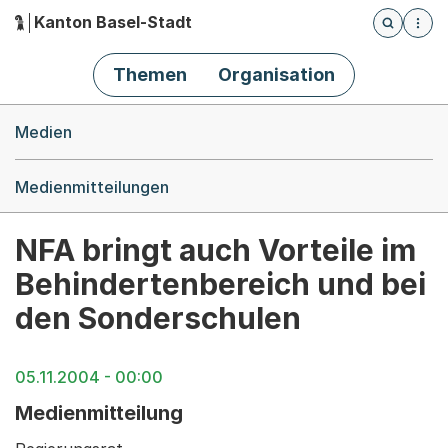
Kanton Basel-Stadt
Öffnet die
(Dieser Link führt zur Startseite)
Hauptnavigation
Themen
Organisation
Breadcrumb-Navigation
Medien
Medienmitteilungen
NFA bringt auch Vorteile im
Behindertenbereich und bei
den Sonderschulen
05.11.2004 - 00:00
Medienmitteilung