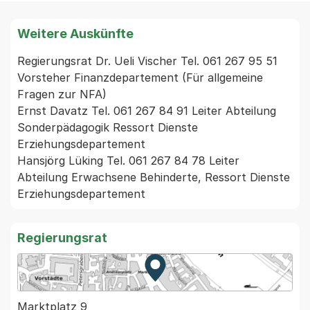
Weitere Auskünfte
Regierungsrat Dr. Ueli Vischer Tel. 061 267 95 51 
Vorsteher Finanzdepartement (Für allgemeine 
Fragen zur NFA)

Ernst Davatz Tel. 061 267 84 91 Leiter Abteilung 
Sonderpädagogik Ressort Dienste 
Erziehungsdepartement

Hansjörg Lüking Tel. 061 267 84 78 Leiter 
Abteilung Erwachsene Behinderte, Ressort Dienste 
Erziehungsdepartement
Regierungsrat
Zur Karte von MapBS.
Externer Link, wird in einem
Marktplatz 9