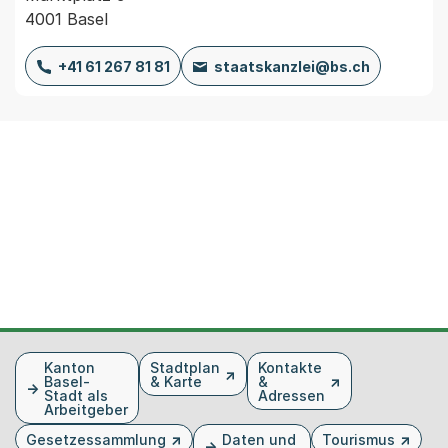
4001 Basel
+41 61 267 81 81
staatskanzlei@bs.ch
Fusszeile
Kanton
Stadtplan
Kontakte
Basel-
& Karte
&
Stadt als
Adressen
Arbeitgeber
Gesetzessammlung
Daten und
Tourismus