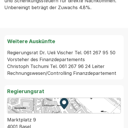
und Schenkungssteuern für direkte Nachkommen.
Unbereinigt beträgt der Zuwachs 4.8%.
Weitere Auskünfte
Regierungsrat Dr. Ueli Vischer Tel. 061 267 95 50 
Vorsteher des Finanzdepartements

Christoph Tschumi Tel. 061 267 96 24 Leiter 
Rechnungswesen/Controlling Finanzdepartement
Regierungsrat
Zur Karte von MapBS.
Externer Link, wird in einem
Marktplatz 9
4001 Basel