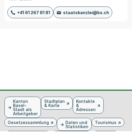
+41 61 267 81 81
staatskanzlei@bs.ch
Fusszeile
Kanton
Stadtplan
Kontakte
Basel-
& Karte
&
Stadt als
Adressen
Arbeitgeber
Gesetzessammlung
Daten und
Tourismus
Statistiken