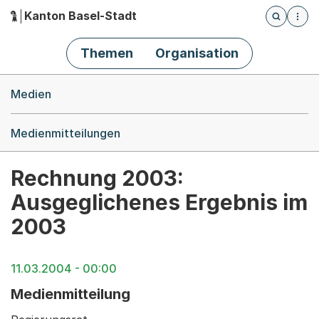
Kanton Basel-Stadt
Öffnet die
(Dieser Link führt zur Startseite)
Hauptnavigation
Themen
Organisation
Breadcrumb-Navigation
Medien
Medienmitteilungen
Rechnung 2003:
Ausgeglichenes Ergebnis im
2003
11.03.2004 - 00:00
Medienmitteilung